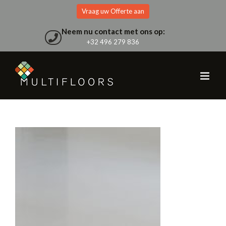
Skip
Vraag uw Offerte aan
to
content
Neem nu contact met ons op:
+32 496 279 836