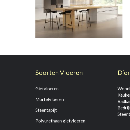
Soorten Vloeren
Die
Gietvloeren
Woonk
Keuke
Mortelvloeren
Badka
Bedrij
Steentapijt
Steent
Polyurethaan gietvloeren