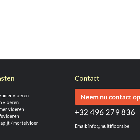
nsten
Contact
amer vloeren
Neem nu contact o
n vloeren
mer vloeren
+32 496 279 836
fsvloeren
apijt / mortelvloer
Email:
info@multifloors.be