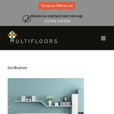
Skip
Vraag uw Offerte aan
to
content
Neem nu contact met ons op:
+32 496 279 836
bedkamer